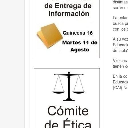
distinta
serán en
La enlac
busca pr
con los 
A su vez
Educació
del aula”
Viezcas 
tienen c
En la co
Educació
(CAI) No