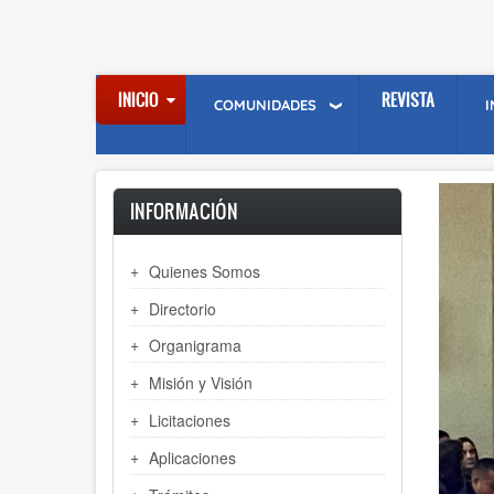
Skip
to
main
content
INICIO
REVISTA
COMUNIDADES
INFORMACIÓN
Quienes Somos
Directorio
Organigrama
Misión y Visión
Licitaciones
Aplicaciones