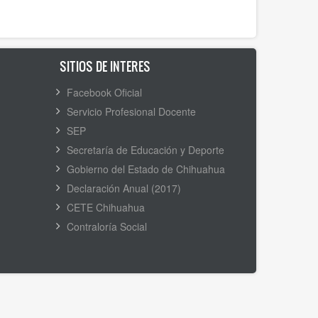
SITIOS DE INTERES
Facebook Oficial
Servicio Profesional Docente
SEP
Secretaría de Educación y Deporte
Gobierno del Estado de Chihuahua
Declaración Anual (2017)
CETE Chihuahua
Contraloría Social