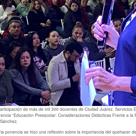
articipación de más de mil 300 docentes de Ciudad Juárez, Servicios
rencia “Educación Preescolar: Consideraciones Didácticas Frente a la 
Sánchez.
la ponencia se hizo una reflexión sobre la importancia del quehacer de