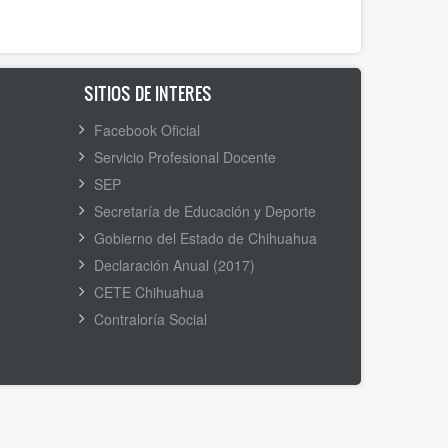
SITIOS DE INTERES
Facebook Oficial
Servicio Profesional Docente
SEP
Secretaría de Educación y Deporte
Gobierno del Estado de Chihuahua
Declaración Anual (2017)
CETE Chihuahua
Contraloría Social