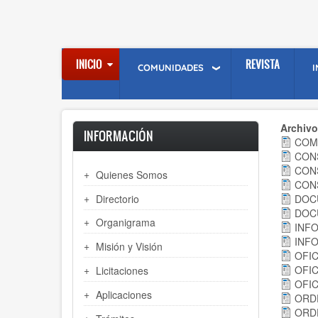
Skip
to
main
content
INICIO
REVISTA
COMUNIDADES
Archivo
INFORMACIÓN
COM
CONS
CONS
Quienes Somos
CONS
Directorio
DOCU
DOCU
Organigrama
INFO
INFO
Misión y Visión
OFIC
OFIC
Licitaciones
OFIC
Aplicaciones
ORDE
ORDE