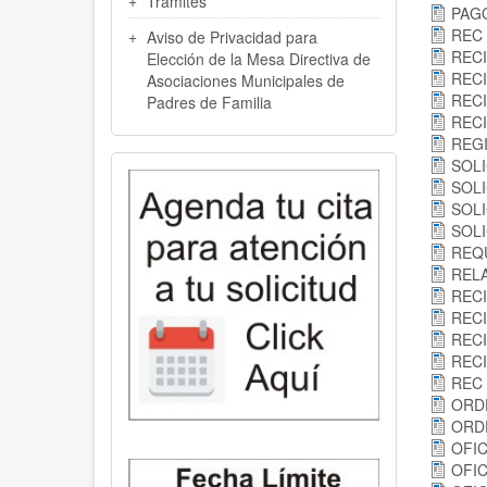
Trámites
PAGO
REC 
Aviso de Privacidad para
RECI
Elección de la Mesa Directiva de
RECI
Asociaciones Municipales de
RECI
Padres de Familia
RECI
REGI
SOLI
SOLI
SOLI
SOLI
REQU
RELA
RECI
RECI
RECI
RECI
REC 
ORDE
ORDE
OFIC
OFIC